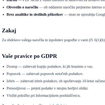
Obvestilo o naročilu
— ob oddanem naročilu prejmemo interno obv
Brez analitike in sledilnih piškotkov
— stran ne uporablja Google
Zakaj
Za obdelavo vašega naročila in izpolnitev pogodbe z vami (čl. 6(1)(
Vaše pravice po GDPR
Dostop — zahtevati kopijo podatkov, ki jih hranimo o vas.
Popravek — zahtevati popravek netočnih podatkov.
Izbris — zahtevati izbris podatkov, ob upoštevanju 10-letne raču
Prenosljivost — prejeti podatke v strojno berljivi obliki.
Vložiti pritožbo pri Informacijskem pooblaščencu.