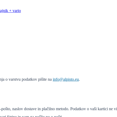
jnik + vario
anja o varstvu podatkov pišite na
info@alpisto.eu
.
-pošto, naslov dostave in plačilno metodo. Podatkov o vaši kartici ne v
i Stripe in vam ga pošlje po e-pošti.