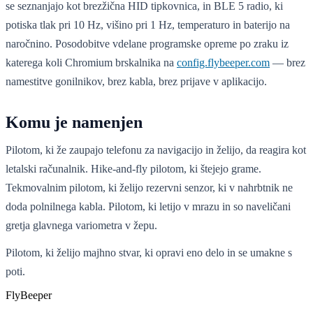
se seznanjajo kot brezžična HID tipkovnica, in BLE 5 radio, ki
potiska tlak pri 10 Hz, višino pri 1 Hz, temperaturo in baterijo na
naročnino. Posodobitve vdelane programske opreme po zraku iz
katerega koli Chromium brskalnika na
config.flybeeper.com
— brez
namestitve gonilnikov, brez kabla, brez prijave v aplikacijo.
Komu je namenjen
Pilotom, ki že zaupajo telefonu za navigacijo in želijo, da reagira kot
letalski računalnik. Hike-and-fly pilotom, ki štejejo grame.
Tekmovalnim pilotom, ki želijo rezervni senzor, ki v nahrbtnik ne
doda polnilnega kabla. Pilotom, ki letijo v mrazu in so naveličani
gretja glavnega variometra v žepu.
Pilotom, ki želijo majhno stvar, ki opravi eno delo in se umakne s
poti.
Fly
Beeper