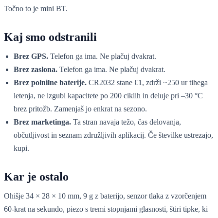
Točno to je mini BT.
Kaj smo odstranili
Brez GPS.
Telefon ga ima. Ne plačuj dvakrat.
Brez zaslona.
Telefon ga ima. Ne plačuj dvakrat.
Brez polnilne baterije.
CR2032 stane €1, zdrži ~250 ur tihega
letenja, ne izgubi kapacitete po 200 ciklih in deluje pri –30 °C
brez pritožb. Zamenjaš jo enkrat na sezono.
Brez marketinga.
Ta stran navaja težo, čas delovanja,
občutljivost in seznam združljivih aplikacij. Če številke ustrezajo,
kupi.
Kar je ostalo
Ohišje 34 × 28 × 10 mm, 9 g z baterijo, senzor tlaka z vzorčenjem
60-krat na sekundo, piezo s tremi stopnjami glasnosti, štiri tipke, ki