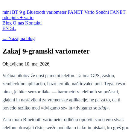
mini BT
9 g Bluetooth variometer
FANET Vario
Sončni FANET
oddajnik + vario
Blog
O nas
Kontakti
EN
SL
← Nazaj na blog
Zakaj 9-gramski variometer
Objavljeno 10. maj 2026
Večina pilotov že nosi pametni telefon. Ta ima GPS, zaslon,
zemljevidno aplikacijo, bazo termik, načrtovalec poti. Tega, česar
nima, je hiter senzor tlaka — barometri v telefonih so počasni,
glajeni in nastavljeni za vremenske aplikacije, ne pa za to, da ti
povedo razliko med »dvigamo se« in »dvigamo se
zdaj
«.
Zato mora Bluetooth variometer odlično opraviti samo eno stvar:
telefonu dovajati čiste, sveže podatke o tlaku in piskati, ko greš gor.