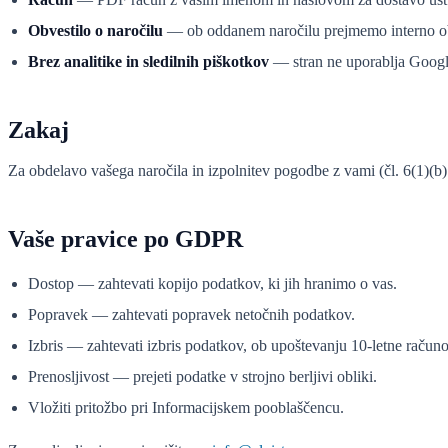
Obvestilo o naročilu
— ob oddanem naročilu prejmemo interno obv
Brez analitike in sledilnih piškotkov
— stran ne uporablja Google
Zakaj
Za obdelavo vašega naročila in izpolnitev pogodbe z vami (čl. 6(1)(
Vaše pravice po GDPR
Dostop — zahtevati kopijo podatkov, ki jih hranimo o vas.
Popravek — zahtevati popravek netočnih podatkov.
Izbris — zahtevati izbris podatkov, ob upoštevanju 10-letne raču
Prenosljivost — prejeti podatke v strojno berljivi obliki.
Vložiti pritožbo pri Informacijskem pooblaščencu.