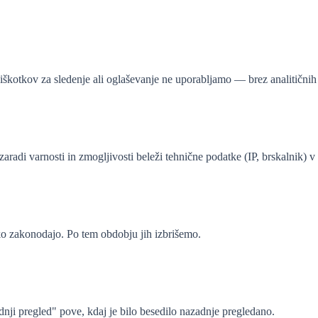
Piškotkov za sledenje ali oglaševanje ne uporabljamo — brez analitičnih 
zaradi varnosti in zmogljivosti beleži tehnične podatke (IP, brskalnik) 
ko zakonodajo. Po tem obdobju jih izbrišemo.
ji pregled" pove, kdaj je bilo besedilo nazadnje pregledano.