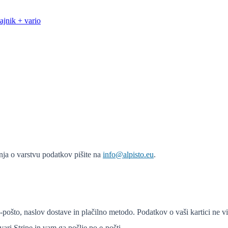
jnik + vario
anja o varstvu podatkov pišite na
info@alpisto.eu
.
-pošto, naslov dostave in plačilno metodo. Podatkov o vaši kartici ne v
i Stripe in vam ga pošlje po e-pošti.