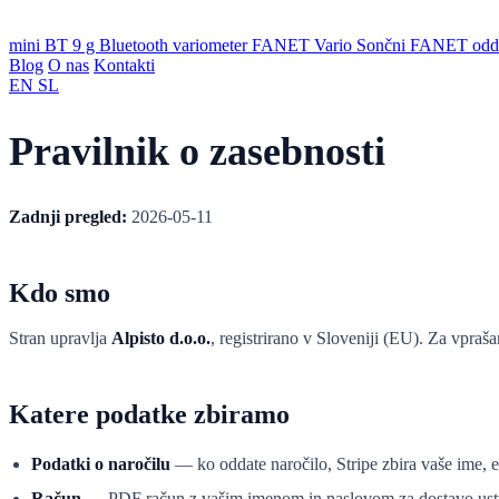
mini BT
9 g Bluetooth variometer
FANET Vario
Sončni FANET odda
Blog
O nas
Kontakti
EN
SL
Pravilnik o zasebnosti
Zadnji pregled:
2026-05-11
Kdo smo
Stran upravlja
Alpisto d.o.o.
, registrirano v Sloveniji (EU). Za vpraš
Katere podatke zbiramo
Podatki o naročilu
— ko oddate naročilo, Stripe zbira vaše ime, e
Račun
— PDF račun z vašim imenom in naslovom za dostavo ustvar